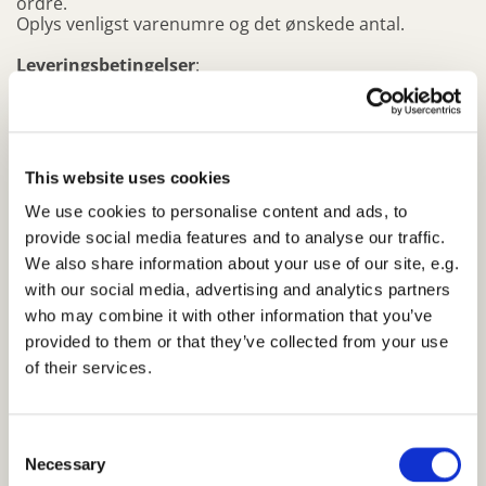
ordre.
Oplys venligst varenumre og det ønskede antal.
Leveringsbetingelser
:
Ved bestilling inden kl. 12.00 kan varen afsendes
efterfølgende hverdag.
Betalingsbetingelser, Forhandlere
:
This website uses cookies
Deres ordre afsendes hurtigst muligt efter
ordreafgivelse.Der vedlægges faktura som venligst
We use cookies to personalise content and ads, to
bedes betalt 14 dage fra fakturadato.Bankoverførsel til
provide social media features and to analyse our traffic.
bankkonto: 2878 6288779307. Angiv venligst
We also share information about your use of our site, e.g.
fakturanummer på overførslen.
with our social media, advertising and analytics partners
Betalingsbetingelser, Øvrige
:
who may combine it with other information that you’ve
Bankoverførsel til bankkonto: 2878 6288779307. Angiv
provided to them or that they’ve collected from your use
venligst Deres fulde navn på overførslen.Deres ordre
afsendes hurtigst muligt efter betalingen er indgået på
of their services.
vores konto.
Forsendelse
:
Consent
Forsendelse sker enten med PostNord, fragtmand eller
Necessary
Selection
GLS - hvis ikke kunden har specielle ønsker vælger vi